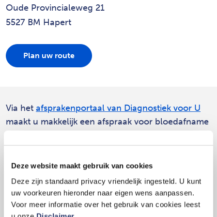
Oude Provincialeweg 21
5527 BM Hapert
Plan uw route
Via het
afsprakenportaal van Diagnostiek voor U
maakt u makkelijk een afspraak voor bloedafname
op deze locatie.
Deze website maakt gebruik van cookies
Openingstijden
Deze zijn standaard privacy vriendelijk ingesteld. U kunt
uw voorkeuren hieronder naar eigen wens aanpassen.
Maandag
08.00 - 11.30 uur
Voor meer informatie over het gebruik van cookies leest
Dinsdag
Gesloten
u onze
Disclaimer
.