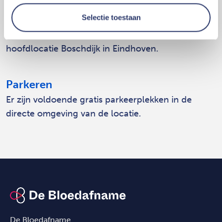
afspraak te maken voor het inleveren van
Selectie toestaan
materiaal. Dit staat bij het betreffende onderzoek
vermeld. U levert het materiaal dan in op onze
hoofdlocatie Boschdijk in Eindhoven.
Parkeren
Er zijn voldoende gratis parkeerplekken in de
directe omgeving van de locatie.
De Bloedafname