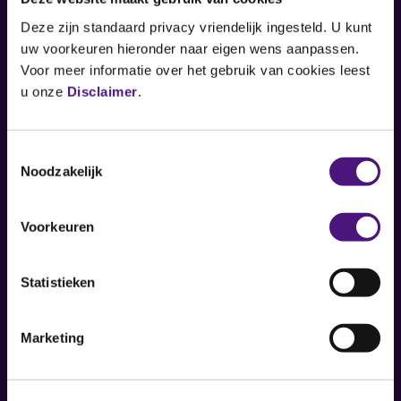
Deze zijn standaard privacy vriendelijk ingesteld. U kunt
uw voorkeuren hieronder naar eigen wens aanpassen.
Boschdijk 1119
Voor meer informatie over het gebruik van cookies leest
5626 AG Eindhoven
u onze
Disclaimer
.
Contact
Toestemmingsselectie
Noodzakelijk
Zorgverlener
Voorkeuren
Werken bij
Over ons
Statistieken
MijnDiagnostiekvoorU
Marketing
Media & pers