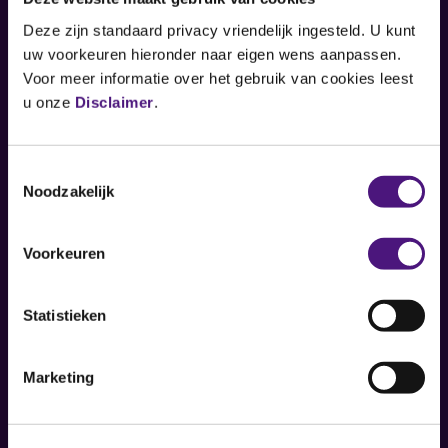
Deze zijn standaard privacy vriendelijk ingesteld. U kunt
uw voorkeuren hieronder naar eigen wens aanpassen.
Boschdijk 1119
Voor meer informatie over het gebruik van cookies leest
5626 AG Eindhoven
u onze
Disclaimer
.
Contact
Toestemmingsselectie
Noodzakelijk
Zorgverlener
Voorkeuren
Werken bij
Over ons
Statistieken
MijnDiagnostiekvoorU
Marketing
Media & pers